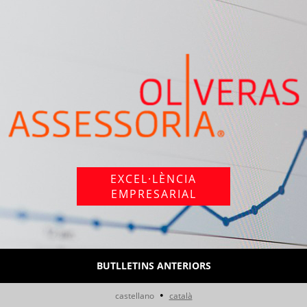
EXCEL·LÈNCIA
EMPRESARIAL
BUTLLETINS ANTERIORS
•
castellano
català